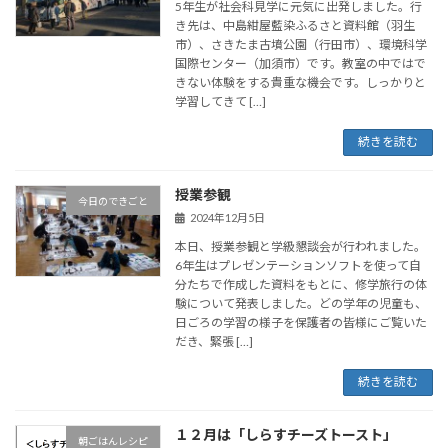
5年生が社会科見学に元気に出発しました。行
き先は、中島紺屋藍染ふるさと資料館（羽生
市）、さきたま古墳公園（行田市）、環境科学
国際センター（加須市）です。教室の中ではで
きない体験をする貴重な機会です。しっかりと
学習してきて […]
続きを読む
授業参観
今日のできごと
2024年12月5日
本日、授業参観と学級懇談会が行われました。
6年生はプレゼンテーションソフトを使って自
分たちで作成した資料をもとに、修学旅行の体
験について発表しました。どの学年の児童も、
日ごろの学習の様子を保護者の皆様にご覧いた
だき、緊張 […]
続きを読む
１２月は「しらすチーズトースト」
朝ごはんレシピ