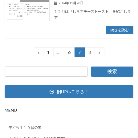
2024年11月28日
１２月は「しらすチーズトースト」を紹介しま
す
続きを読む
投
«
1
…
6
7
8
»
固
固
固
固
定
定
定
定
稿
ペ
ペ
ペ
ペ
ー
ー
ー
ー
の
検索
ジ
ジ
ジ
ジ
ペ
旧HPはこちら！
ー
ジ
MENU
送
り
子ども１１０番の家