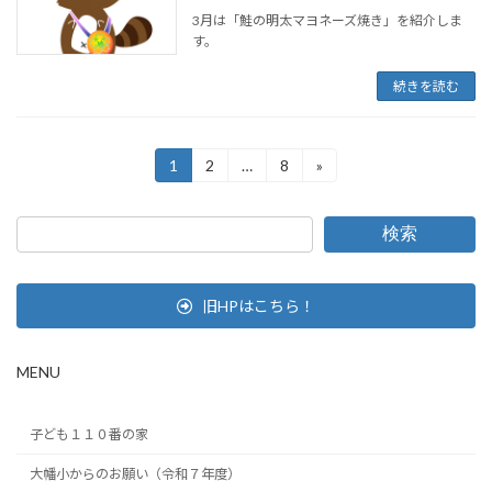
3月は「鮭の明太マヨネーズ焼き」を紹介しま
す。
続きを読む
投
1
2
…
8
»
固
固
固
定
定
定
稿
ペ
ペ
ペ
ー
ー
ー
の
検索
ジ
ジ
ジ
ペ
旧HPはこちら！
ー
ジ
MENU
送
り
子ども１１０番の家
大幡小からのお願い（令和７年度）