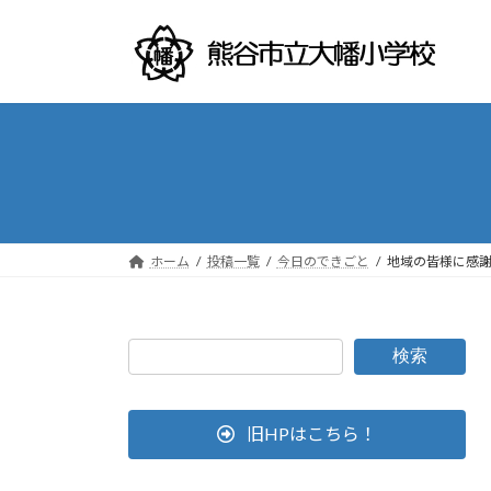
コ
ナ
ン
ビ
テ
ゲ
ン
ー
ツ
シ
へ
ョ
ス
ン
キ
に
ッ
移
プ
動
ホーム
投稿一覧
今日のできごと
地域の皆様に感
検索
旧HPはこちら！