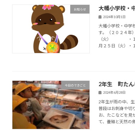
大幡小学校・中
お知らせ
2024年10月1日
大幡小学校・中学
す。（２０２
（火） ・１月
月２５日（火）・１
2年生 町たん
今日のできごと
2024年6月28日
2年生が雨の中、
普段はお刺身や切
お、たこなどを見
て、養殖と天然の魚