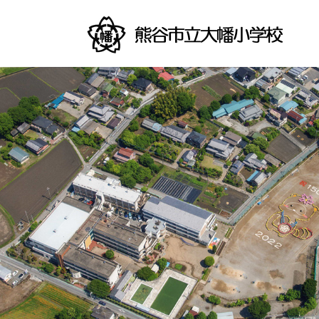
コ
ナ
ン
ビ
テ
ゲ
ン
ー
ツ
シ
へ
ョ
ス
ン
キ
に
ッ
移
プ
動