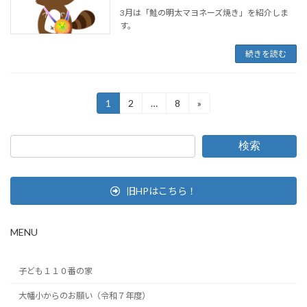
3月は「鮭の明太マヨネーズ焼き」を紹介しま
す。
続きを読む
投
1
2
…
8
»
固
固
固
定
定
定
稿
ペ
ペ
ペ
ー
ー
ー
の
検索
ジ
ジ
ジ
ペ
旧HPはこちら！
ー
ジ
MENU
送
り
子ども１１０番の家
大幡小からのお願い（令和７年度）